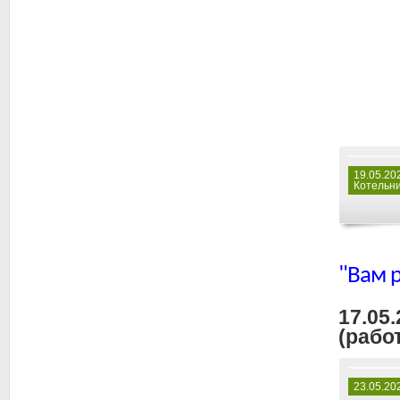
19.05.20
Котельни
"Вам 
17.05
(работ
23.05.20