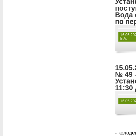
Устан
посту
Вода 
по пе
16.05.20
В.А.
15.05
№ 49 
Устан
11:30 
16.05.20
- колоде