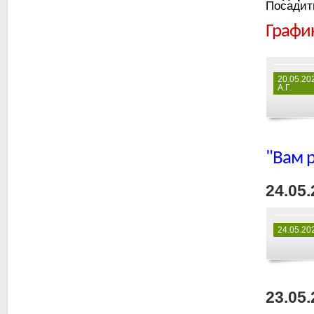
Посадит
График
20.05.20
А.Г.
"Вам 
24.05.
24.05.20
23.05.