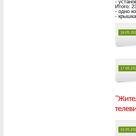
- установ
Итого: 2
- одно к
- крышка
18.05.20
17.05.20
"Жите
телеви
16.05.20