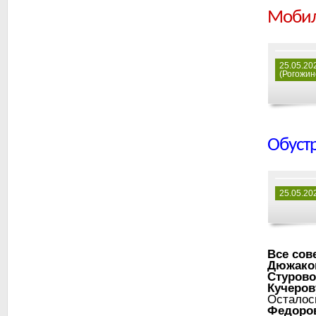
Мобил
25.05.20
(Рогожин
Обустр
25.05.20
Все со
Дюжако
Стурово
Кучеро
Остало
Федоро