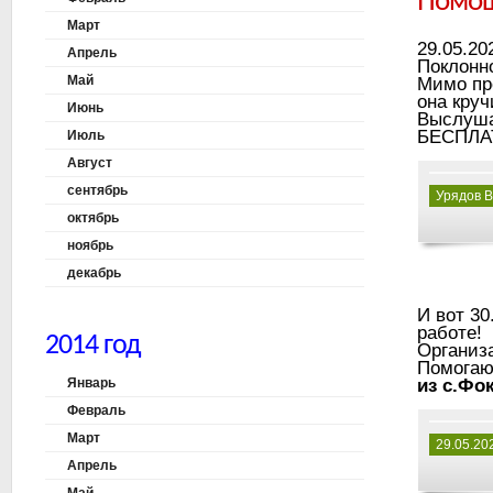
Помощ
Март
29.05.20
Апрель
Поклонно
Май
Мимо пр
она кру
Июнь
Выслушав
БЕСПЛА
Июль
Август
сентябрь
Урядов В
октябрь
ноябрь
декабрь
И вот 30
работе!
2014 год
Организа
Помогаю
Январь
из с.Фо
Февраль
Март
29.05.20
Апрель