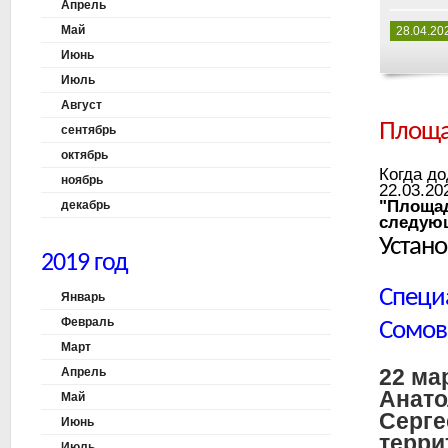
Апрель
Май
28.04.20
Июнь
Июль
Август
Площа
сентябрь
октябрь
Когда д
ноябрь
22.03.20
"Площад
декабрь
следующ
Устано
2019 год
Специ
Январь
Февраль
Сомов
Март
22 ма
Апрель
Анато
Май
Серге
Июнь
терри
Июль