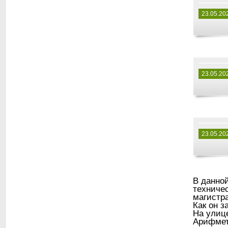
23.05.20
23.05.20
23.05.20
В данной
техниче
магистр
Как он з
На улиц
Арифмети