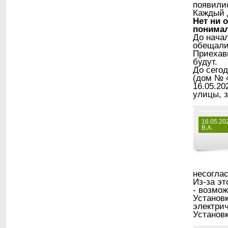
появилис
Каждый д
Нет ни 
понимал
До начал
обещали 
Приехав
будут.
До сегод
(дом № 4
16.05.20
улицы, 
16.05.20
В.А.
несогла
Из-за эт
- возмож
Установ
электрич
Установк