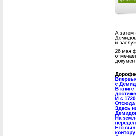
фотограф
А затем
Демидов
и заслу
26 мая ф
отмечает
документ
Дорофе
Впервые
с Деми
В книге
достиже
И с 1720
Отсюда 
Здесь н
Демидов
На земл
передел
Его сын
контору 