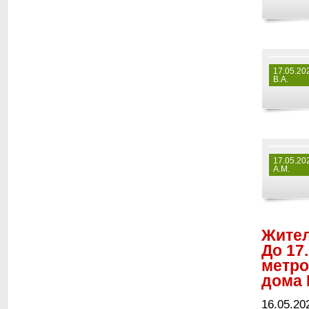
17.05.20
В.А.
17.05.20
А.М.
Жител
До 17
метро
дома 
16.05.20