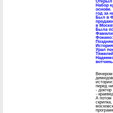
Открыл 
Набор к
основе.
год за н
Был в Ф
продажи
в Москв
Была по
Фамилии
Фокино:
Поздняк
История
Урал по
Тяжелей
Надеемс
вотчины
Вечером 
демидов
истории
перед н
- доктор
- краеве
А потом 
скрипка
московс
програм