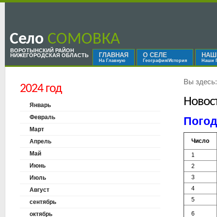
Село
СОМОВКА
ВОРОТЫНСКИЙ РАЙОН
ГЛАВНАЯ
О СЕЛЕ
НАШ
НИЖЕГОРОДСКАЯ ОБЛАСТЬ
На Главную
География/История
Наши 
Вы здесь
2024 год
Новос
Январь
Февраль
Погод
Март
Число
Апрель
Май
1
Июнь
2
3
Июль
4
Август
5
сентябрь
6
октябрь